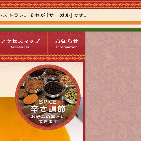
お
知
ら
せ