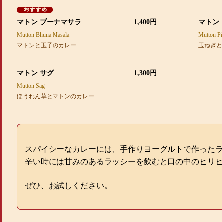
マトン ブーナマサラ
1,400円
マトン
Mutton Bhuna Masala
Mutton Pi
マトンと玉子のカレー
玉ねぎと
マトン サグ
1,300円
Mutton Sag
ほうれん草とマトンのカレー
スパイシーなカレーには、手作りヨーグルトで作った
辛い時には甘みのあるラッシーを飲むと口の中のヒリ
ぜひ、お試しください。