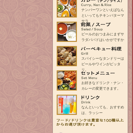
1-
カ
ナンバーワンといえばなん
2-
レ
といってもチキンバターマ
1
ー
サラ
（ナ
ン・
前
ビールのおつまみにまずサ
ラ
菜・
ラダパパドはいかがですか
イ
ス
ス）
ー
プ
バ
スパイシーなタンドリーは
ー
ビールやワインがピッタ
ベ
リ。
キ
ュ
セ
お好きなドリンク・ナン・
ー
ッ
カレーの変更できます。
料
ト
理
メ
ニ
ド
なんといっても、おすすめ
ュ
リ
は、ラッシー
ー
ン
ク