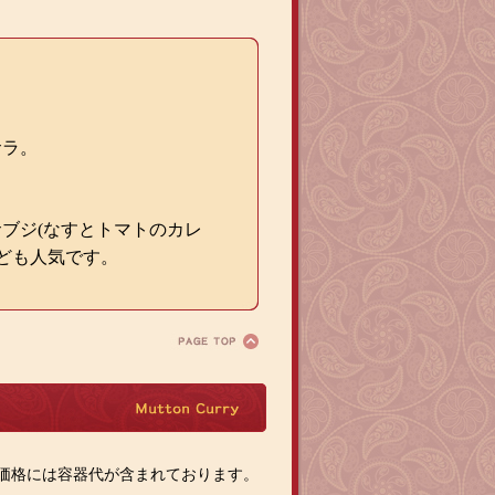
サラ。
ブジ(なすとトマトのカレ
ども人気です。
マ
ト
ン
カ
価格には容器代が含まれております。
レ