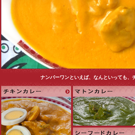
ナンバーワンといえば、なんといっても、
チ
マ
キ
ト
ン
ン
カ
カ
レ
レ
ー
ー
シ