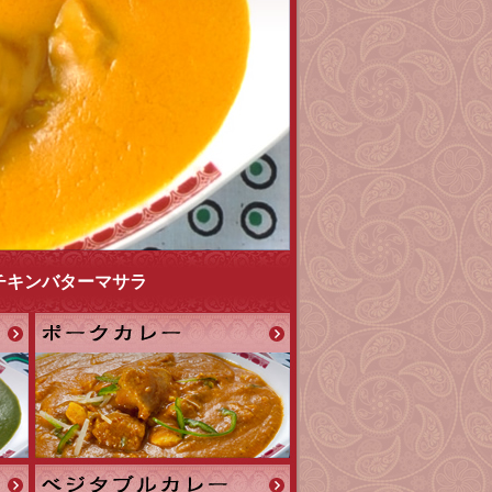
チキンバターマサラ
ポ
ー
ク
カ
レ
ー
ベ