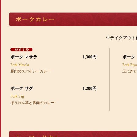
※テイクアウト
ポーク マサラ
1,300円
ポーク
Pork Masala
Pork Piya
豚肉のスパイシーカレー
玉ねぎと
ポーク サグ
1,200円
Pork Sag
ほうれん草と豚肉のカレー