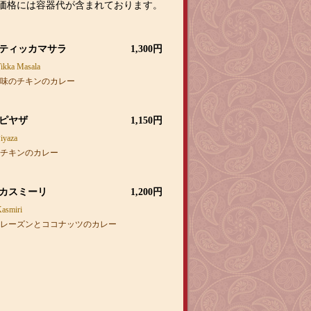
価格には容器代が含まれております。
レ
ー
 ティッカマサラ
1,300円
ikka Masala
味のチキンのカレー
 ピヤザ
1,150円
iyaza
チキンのカレー
 カスミーリ
1,200円
asmiri
レーズンとココナッツのカレー