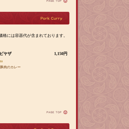
ポ
ー
ク
カ
価格には容器代が含まれております。
レ
ー
 ピヤザ
1,150円
za
豚肉のカレー
シ