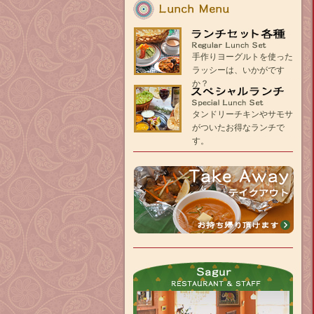
ラ
手作りヨーグルトを使った
ン
ラッシーは、いかがです
チ
か？
セ
ッ
ス
タンドリーチキンやサモサ
ト
ペ
がついたお得なランチで
各
シ
す。
種
ャ
ル
テ
ラ
イ
ン
チ
ク
セ
ア
ッ
ウ
ト
ト