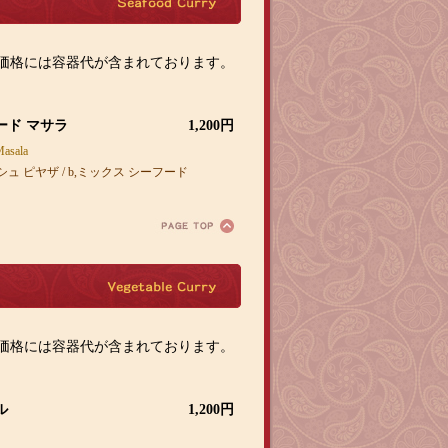
ー
フ
ー
価格には容器代が含まれております。
ド
カ
レ
ード マサラ
1,200円
ー
Masala
シュ ピヤザ / b,ミックス シーフード
ベ
ジ
タ
ブ
価格には容器代が含まれております。
ル
カ
レ
ル
1,200円
ー