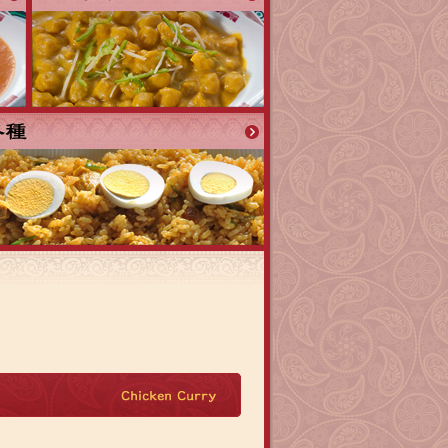
ジ
タ
ブ
ル
カ
レ
ー
チ
キ
ン
カ