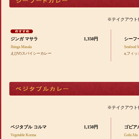
※テイクアウト
ジンガ マサラ
1,350円
シーフ
Jhinga Masala
Seafood 
えびのスパイシーカレー
a,フィッ
※テイクアウト
ベジタブル コルマ
1,150円
ゴビア
Vegetable Korma
Gobi Alu