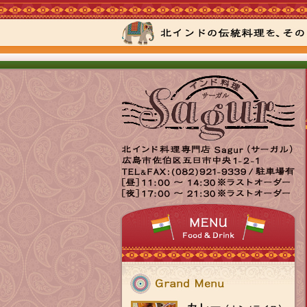
北
広
TEL&FAX082-
[昼]11:00
[夜]17:00
イ
島
921-
～
～
ン
県
9339 駐
14:30（ラ
21:30（ラ
ド
広
車
ス
ス
料
島
場
ト
ト
理
市
有
オ
オ
専
佐
ー
ー
門
伯
ダ
ダ
店
区
ー）
ー）
Sagur（サ
五
ー
日
ガ
市
ル）
中
央