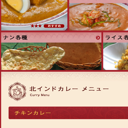
ー
フ
ー
ド
カ
ナ
ラ
レ
ン
イ
ー
ス