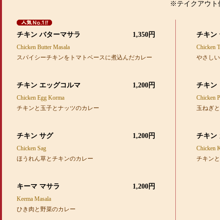
※テイクアウト
チキン バターマサラ
1,350円
チキン
Chicken Butter Masala
Chicken T
スパイシーチキンをトマトベースに煮込んだカレー
やさしい
チキン エッグコルマ
1,200円
チキン
Chicken Egg Korma
Chicken P
チキンと玉子とナッツのカレー
玉ねぎと
チキン サグ
1,200円
チキン
Chicken Sag
Chicken K
ほうれん草とチキンのカレー
チキンと
キーマ マサラ
1,200円
Keema Masala
ひき肉と野菜のカレー