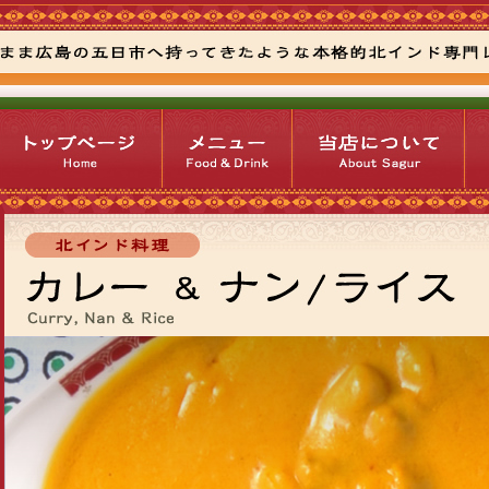
ト
メ
当
ア
ッ
ニ
店
ク
プ
ュ
に
セ
ペ
ー
つ
ス
ー
い
マ
ジ
て
ッ
プ